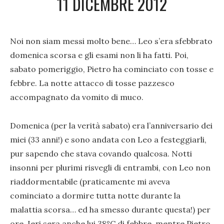
11 DICEMBRE 2012
Noi non siam messi molto bene… Leo s’era sfebbrato
domenica scorsa e gli esami non li ha fatti. Poi,
sabato pomeriggio, Pietro ha cominciato con tosse e
febbre. La notte attacco di tosse pazzesco
accompagnato da vomito di muco.
Domenica (per la verità sabato) era l’anniversario dei
miei (33 anni!) e sono andata con Leo a festeggiarli,
pur sapendo che stava covando qualcosa. Notti
insonni per plurimi risvegli di entrambi, con Leo non
riaddormentabile (praticamente mi aveva
cominciato a dormire tutta notte durante la
malattia scorsa… ed ha smesso durante questa!) per
ore. Ieri sera anche lui 38°C di febbre, mentre Pietro