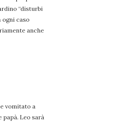
ardino “disturbi
n ogni caso
sariamente anche
he vomitato a
e papà. Leo sarà