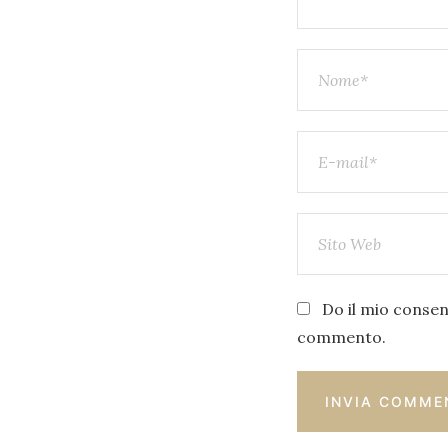
Do il mio consens
commento.