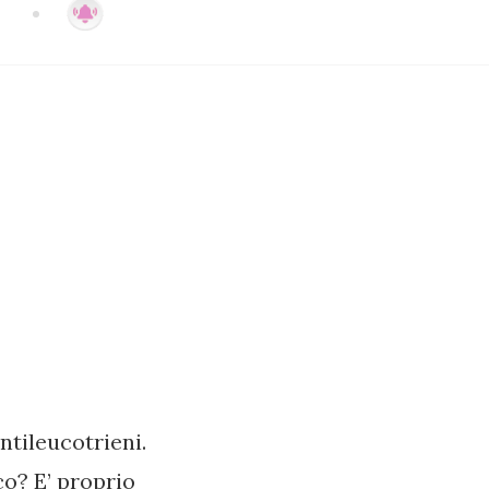
ntileucotrieni.
co? E’ proprio