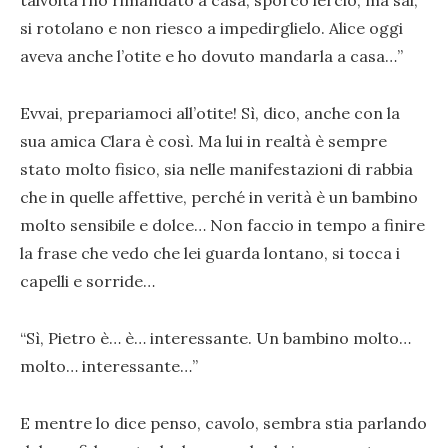
talvolta l’ho rimandato a casa, sporco lercio, ma sai,
si rotolano e non riesco a impedirglielo. Alice oggi
aveva anche l’otite e ho dovuto mandarla a casa…”
Evvai, prepariamoci all’otite! Sì, dico, anche con la
sua amica Clara è così. Ma lui in realtà è sempre
stato molto fisico, sia nelle manifestazioni di rabbia
che in quelle affettive, perché in verità è un bambino
molto sensibile e dolce… Non faccio in tempo a finire
la frase che vedo che lei guarda lontano, si tocca i
capelli e sorride…
“Sì, Pietro è… è… interessante. Un bambino molto…
molto… interessante…”
E mentre lo dice penso, cavolo, sembra stia parlando