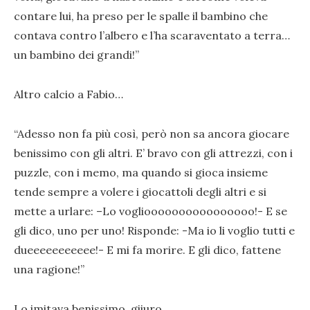
contare lui, ha preso per le spalle il bambino che
contava contro l’albero e l’ha scaraventato a terra…
un bambino dei grandi!”
Altro calcio a Fabio…
“Adesso non fa più così, però non sa ancora giocare
benissimo con gli altri. E’ bravo con gli attrezzi, con i
puzzle, con i memo, ma quando si gioca insieme
tende sempre a volere i giocattoli degli altri e si
mette a urlare: –Lo voglioooooooooooooooo!- E se
gli dico, uno per uno! Risponde: -Ma io li voglio tutti e
dueeeeeeeeeee!- E mi fa morire. E gli dico, fattene
una ragione!”
Lo imitava benissimo, giiuro.