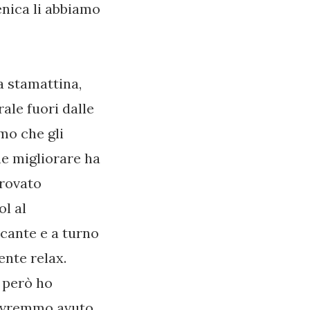
nica li abbiamo
a stamattina,
ale fuori dalle
mo che gli
he migliorare ha
provato
l al
ocante e a turno
ente relax.
i però ho
o avremmo avuto