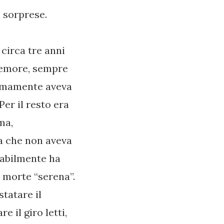
 sorprese.
circa tre anni
 femore, sempre
ltimamente aveva
Per il resto era
ma,
a che non aveva
babilmente ha
 morte “serena”.
statare il
 il giro letti,