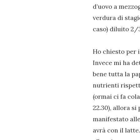
d’uovo a mezzogi
verdura di stagi
caso) diluito 2/
Ho chiesto per i
Invece mi ha det
bene tutta la pa
nutrienti rispet
(ormai ci fa col
22.30), allora s
manifestato alle
avrà con il latte