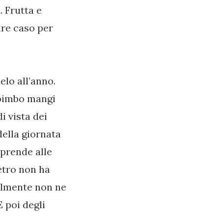
. Frutta e
are caso per
elo all’anno.
l bimbo mangi
i vista dei
della giornata
 prende alle
ietro non ha
bilmente non ne
E poi degli