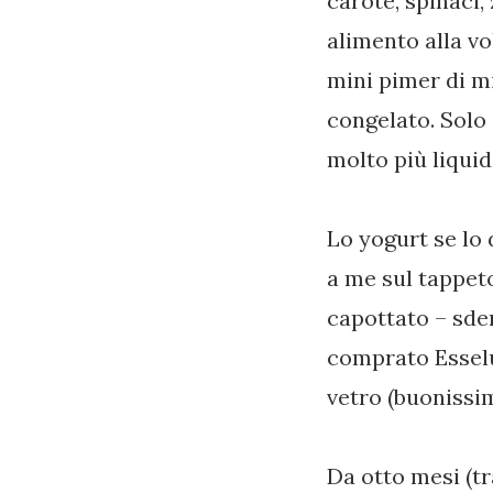
carote, spinaci, 
alimento alla vo
mini pimer di m
congelato. Solo 
molto più liqui
Lo yogurt se lo 
a me sul tappeto
capottato – sden
comprato Esselu
vetro (buonissim
Da otto mesi (tr