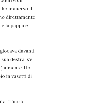
trodurre un
i ho immerso il
 ho direttamente
e e la pappa è
 giocava davanti
 sua destra, s’è
…) almente. Ho
o in vasetti di
ita: “Tuorlo