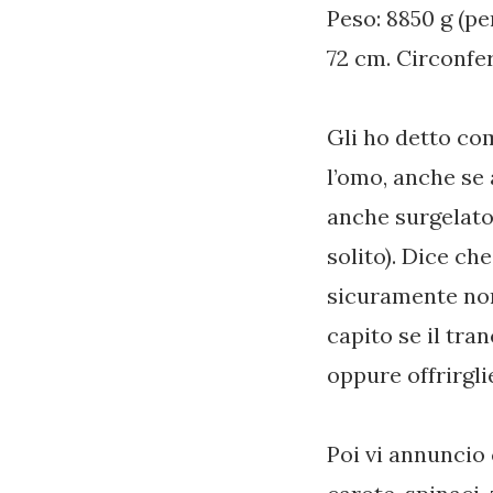
Peso: 8850 g (p
72 cm. Circonfe
Gli ho detto co
l’omo, anche se 
anche surgelato
solito). Dice ch
sicuramente non
capito se il tra
oppure offrirgl
Poi vi annuncio 