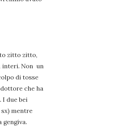
o zitto zitto,
i interi. Non un
colpo di tosse
l dottore che ha
 I due bei
e sx) mentre
a gengiva.