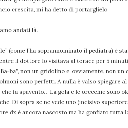
ancio crescita, mi ha detto di portarglielo.
iamo andati là.
ale” (come l’ha soprannominato il pediatra) è stat
ntre il dottore lo visitava al torace per 5 minut
Ba-ba”, non un gridolino e, ovviamente, non un 
olmoni sono perfetti. A nulla è valso spiegare a
e che fa spavento… La gola e le orecchie sono ok.
che. Di sopra se ne vede uno (incisivo superior
iore dx è ancora nascosto ma ha gonfiato tutta l