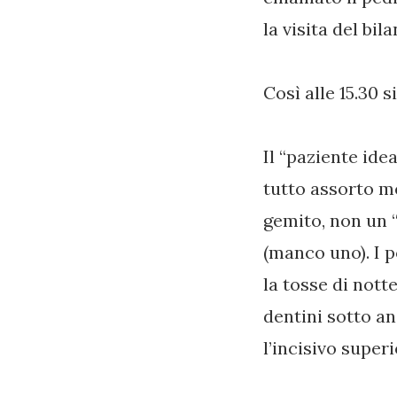
la visita del bil
Così alle 15.30 s
Il “paziente ide
tutto assorto me
gemito, non un “
(manco uno). I p
la tosse di nott
dentini sotto an
l’incisivo super