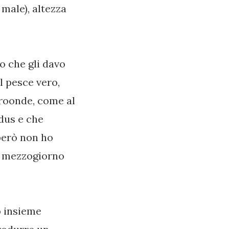
male), altezza
o che gli davo
l pesce vero,
croonde, come al
ndus e che
però non ho
el mezzogiorno
o insieme