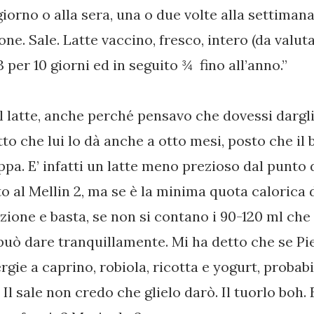
orno o alla sera, una o due volte alla settimana
one. Sale. Latte vaccino, fresco, intero (da valut
3 per 10 giorni ed in seguito ¾ fino all’anno.”
l latte, anche perché pensavo che dovessi dargli
to che lui lo dà anche a otto mesi, posto che i
ppa. E’ infatti un latte meno prezioso dal punto d
to al Mellin 2, ma se è la minima quota calorica 
azione e basta, se non si contano i 90-120 ml che
i può dare tranquillamente. Mi ha detto che se P
rgie a caprino, robiola, ricotta e yogurt, proba
. Il sale non credo che glielo darò. Il tuorlo boh. 