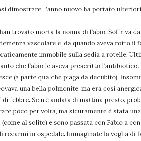
si dimostrare, l’anno nuovo ha portato ulteriori
an trovato morta la nonna di Fabio. Soffriva da 
 demenza vascolare e, da quando aveva rotto il
 praticamente immobile sulla sedia a rotelle. U
tanto che Fabio le aveva prescritto l’antibiotico. 
sce (a parte qualche piaga da decubito). Insom
ovava una bella polmonite, ma era così anergic
di febbre. Se n’è andata di mattina presto, pro
rare poco per volta, ma sicuramente è stata una
o (come al solito) e sono passata con Fabio a con
 recarmi in ospedale. Immaginate la voglia di fare