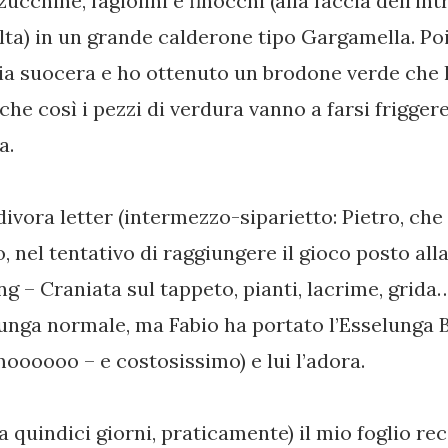
zucchine, fagiolini e finocchi (alla faccia dell’in
lta) in un grande calderone tipo Gargamella. Po
ia suocera e ho ottenuto un brodone verde che
che così i pezzi di verdura vanno a farsi frigger
da.
divora letter (intermezzo-siparietto: Pietro, che
, nel tentativo di raggiungere il gioco posto alla
g – Craniata sul tappeto, pianti, lacrime, grida
nga normale, ma Fabio ha portato l’Esselunga Bi
oooooo – e costosissimo) e lui l’adora.
a quindici giorni, praticamente) il mio foglio rec