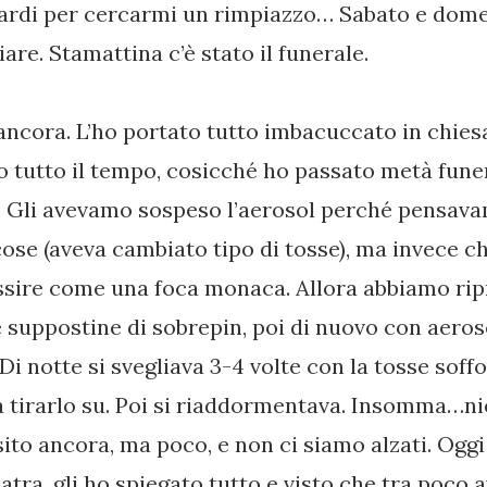
ardi per cercarmi un rimpiazzo… Sabato e dome
iare. Stamattina c’è stato il funerale.
ancora. L’ho portato tutto imbacuccato in chies
 tutto il tempo, cosicché ho passato metà funer
i. Gli avevamo sospeso l’aerosol perché pensava
ose (aveva cambiato tipo di tosse), ma invece c
ssire come una foca monaca. Allora abbiamo ri
 suppostine di sobrepin, poi di nuovo con aeroso
 Di notte si svegliava 3-4 volte con la tosse soff
 a tirarlo su. Poi si riaddormentava. Insomma…ni
ito ancora, ma poco, e non ci siamo alzati. Ogg
atra, gli ho spiegato tutto e visto che tra poc