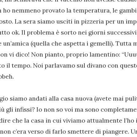
 ho nemmeno provato la temperatura, le gambi
sto. La sera siamo usciti in pizzeria per un im
tto ok. Il problema è sorto nei giorni successi
 un’amica (quella che aspetta i gemelli). Tutta 
on vi dico! Non pianto, proprio lamentino: “U
to il tempo. Noi parlavamo sul divano con quest
bbeh.
io siamo andati alla casa nuova (avete mai pulit
più gli infissi? Io non so voi ma sono completa
 dire che la casa in cui viviamo attualmente l’ho
e non c’era verso di farlo smettere di piangere. U