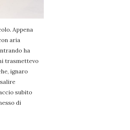
ccolo. Appena
con aria
 entrando ha
mi trasmettevo
che, ignaro
salire
accio subito
messo di