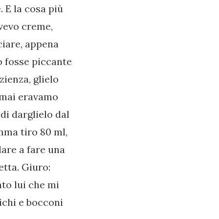
 E la cosa più
avevo creme,
ciare, appena
o fosse piccante
zienza, glielo
Ormai eravamo
 di darglielo dal
mma tiro 80 ml,
dare a fare una
etta. Giuro:
nto lui che mi
ichi e bocconi