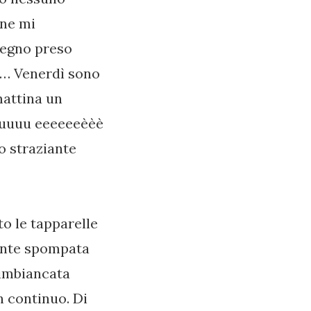
ne mi
pegno preso
vi… Venerdì sono
mattina un
uuuuuu eeeeeeèèè
o straziante
o le tapparelle
mente spompata
 imbiancata
n continuo. Di