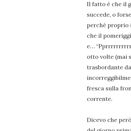
Il fatto è che i
succede, o forse
perché proprio i
che il pomeriggi
e… “Pprrrrrrrrr
otto volte (mai 
trasbordante dal
incorreggibilme
fresca sulla fro
corrente.
Dicevo che però,
del giorno prim