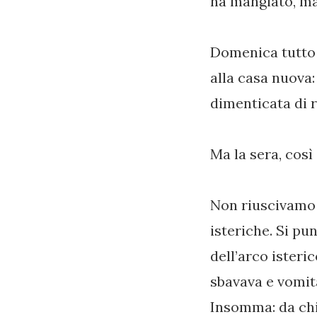
ha mangiato, ma
Domenica tutto 
alla casa nuova:
dimenticata di r
Ma la sera, così
Non riuscivamo a
isteriche. Si pu
dell’arco isteri
sbavava e vomit
Insomma: da chi