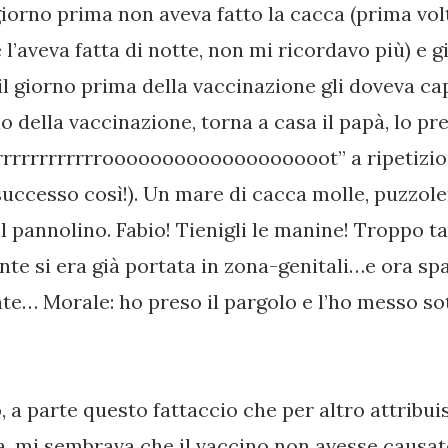
l giorno prima non aveva fatto la cacca (prima vo
 l’aveva fatta di notte, non mi ricordavo più) e g
l giorno prima della vaccinazione gli doveva cap
o della vaccinazione, torna a casa il papà, lo pr
rrrrrrrrrrrrooooooooooooooooooot” a ripetizio
successo così!). Un mare di cacca molle, puzzole
 pannolino. Fabio! Tienigli le manine! Troppo t
nte si era già portata in zona-genitali…e ora s
nte… Morale: ho preso il pargolo e l’ho messo so
 a parte questo fattaccio che per altro attribuis
a, mi sembrava che il vaccino non avesse causa