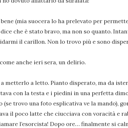
 ho dovuto allattarlo da sdraiata!
bene (mia suocera lo ha prelevato per permette
 dice che è stato bravo, ma non so quanto. Intan
idarmi il carillon. Non lo trovo più e sono disper
 come anche ieri sera, un delirio.
 metterlo a letto. Pianto disperato, ma da ister
ntava con la testa e i piedini in una perfetta di
co (se trovo una foto esplicativa ve la mando), go
ava il poco latte che ciucciava con voracità e r
amare l’esorcista! Dopo ore… finalmente si c