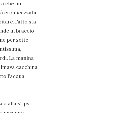
lta che mi
ià ero incazzata
itare. Fatto sta
ende in braccio
ne per sette-
ntissima,
ardi. La manina
palmava cacchina
tto l’acqua
co alla stipsi
to nessuno