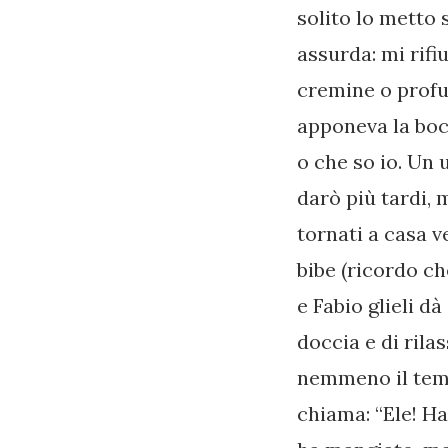
solito lo metto 
assurda: mi rifi
cremine o profu
apponeva la boc
o che so io. Un u
darò più tardi,
tornati a casa ve
bibe (ricordo c
e Fabio glieli d
doccia e di rilas
nemmeno il tempo
chiama: “Ele! Ha