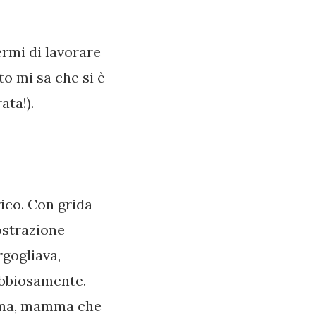
rmi di lavorare
to mi sa che si è
ata!).
ico. Con grida
mostrazione
rgogliava,
abbiosamente.
alma, mamma che