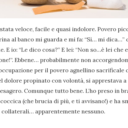
è stata veloce, facile e quasi indolore. Povero pi
rina al banco mi guarda e mi fa: “Sì… mi dica…” 
 E io: “Le dico cosa?” E lei: “Non so…è lei che
rone!”. Ebbene… probabilmente non accorgendo
occupazione per il povero agnellino sacrificale 
el dolore propinato con volontà, si apprestava a 
, esagero. Comunque tutto bene. L’ho preso in br
ccica (che brucia di più, e ti avvisano!) e ha s
ti collaterali… apparentemente nessuno.