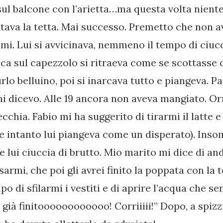
sul balcone con l’arietta…ma questa volta niente.
utava la tetta. Mai successo. Premetto che non 
mi. Lui si avvicinava, nemmeno il tempo di ciuc
ca sul capezzolo si ritraeva come se scottasse 
rlo belluino, poi si inarcava tutto e piangeva. Pa
 mi dicevo. Alle 19 ancora non aveva mangiato. 
cchia. Fabio mi ha suggerito di tirarmi il latte e
he intanto lui piangeva come un disperato). Inso
à e lui ciuccia di brutto. Mio marito mi dice di an
sarmi, che poi gli avrei finito la poppata con la t
 di sfilarmi i vestiti e di aprire l’acqua che se
 già finitoooooooooooo! Corriiiii!” Dopo, a spizz