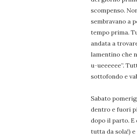
scompenso. Non
sembravano a po
tempo prima. Tu
andata a trovare
lamentino che n
u-ueeeeee”. Tut
sottofondo e va
Sabato pomerigg
dentro e fuori 
dopo il parto. E
tutta da sola!) 