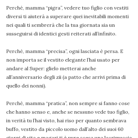
Perché, mamma “pigra”, vedere tuo figlio con vestiti
diversi ti aiuterà a superare quei inevitabili momenti
nei quali ti sembrerà che la tua giornata sia un
susseguirsi di identici gesti reiterati all’infinito.
Perché, mamma “precisa”, ogni lasciata è persa. E
non importa se il vestito elegante l’hai usato per
andare al Super: glielo metterai anche
all’anniversario degli zii (a patto che arrivi prima di
quello dei nonni).
Perché, mamma “pratica”, non sempre si fanno cose
che hanno senso e, anche se nessuno vede tuo figlio,
in verità tu l’hai visto, hai riso per quanto sembrava
buffo, vestito da piccolo uomo dall’alto dei suoi 60
giorni di vita e magari ti è pure scesa una lacrimuccia