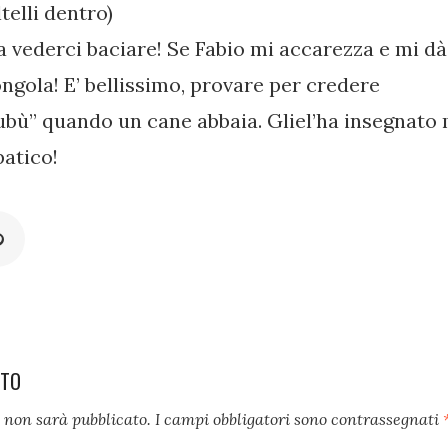
ltelli dentro)
 vederci baciare! Se Fabio mi accarezza e mi dà b
ongola! E’ bellissimo, provare per credere
bubù” quando un cane abbaia. Gliel’ha insegnato 
atico!
NTO
l non sarà pubblicato.
I campi obbligatori sono contrassegnati