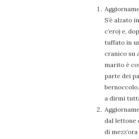
Aggiornamen
S’è alzato 
c’ero) e, do
tuffato in u
cranico su a
marito è cor
parte dei p
bernoccolo.
a dirmi tutt
Aggiornament
dal lettone 
di mezz’ora 