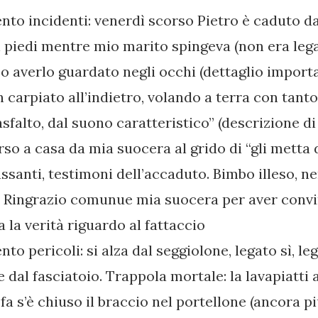
to incidenti: venerdì scorso Pietro è caduto da
in piedi mentre mio marito spingeva (non era leg
po averlo guardato negli occhi (dettaglio importa
n carpiato all’indietro, volando a terra con tant
sfalto, dal suono caratteristico” (descrizione di
so a casa da mia suocera al grido di “gli metta 
assanti, testimoni dell’accaduto. Bimbo illeso,
 Ringrazio comunue mia suocera per aver conv
a la verità riguardo al fattaccio
o pericoli: si alza dal seggiolone, legato sì, leg
e dal fasciatoio. Trappola mortale: la lavapiatti
fa s’è chiuso il braccio nel portellone (ancora 