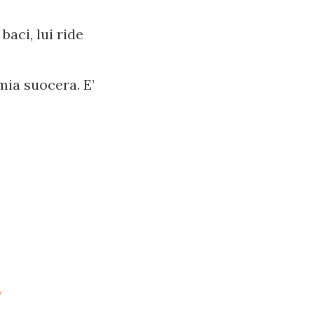
aci, lui ride
mia suocera. E’
*