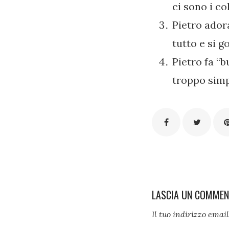
ci sono i co
Pietro adora
tutto e si g
Pietro fa “
troppo simp
LASCIA UN COMME
Il tuo indirizzo emai