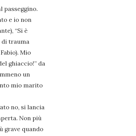
l passeggino.
ato e io non
nte), “Si è
o di trauma
 Fabio). Mio
del ghiaccio!” da
 nemmeno un
into mio marito
ato no, si lancia
 aperta. Non più
più grave quando