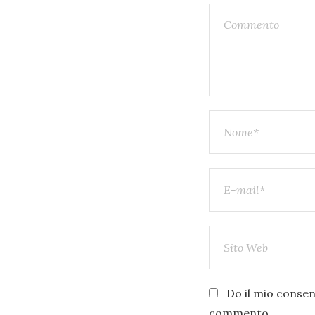
Do il mio consens
commento.