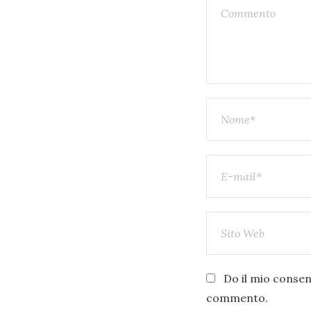
Do il mio consens
commento.