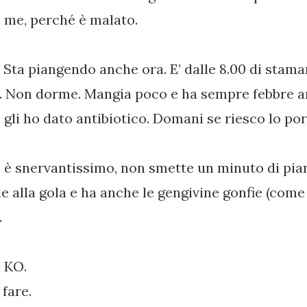
n me, perché è malato.
 Sta piangendo anche ora. E’ dalle 8.00 di stam
. Non dorme. Mangia poco e ha sempre febbre 
 gli ho dato antibiotico. Domani se riesco lo po
o è snervantissimo, non smette un minuto di pia
 alla gola e ha anche le gengivine gonfie (come l
.
o KO.
fare.