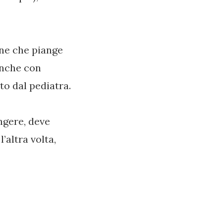
ane che piange
anche con
rto dal pediatra.
ngere, deve
’altra volta,