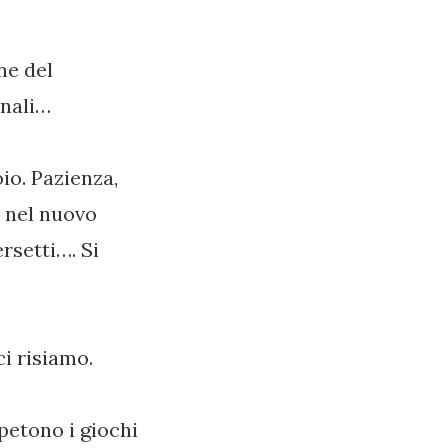
ne del
inali…
io. Pazienza,
i nel nuovo
rsetti…. Si
i risiamo.
petono i giochi