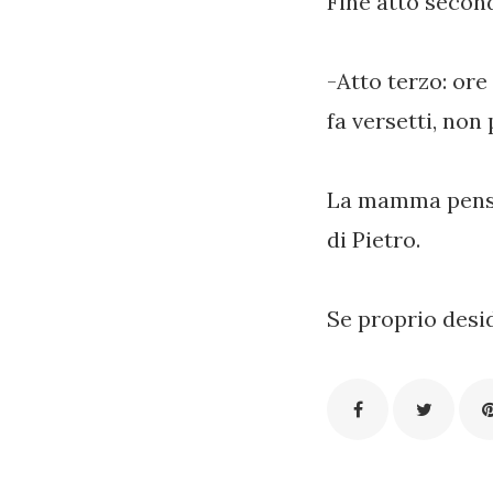
Fine atto secon
-Atto terzo: ore
fa versetti, non
La mamma pensa 
di Pietro.
Se proprio desi