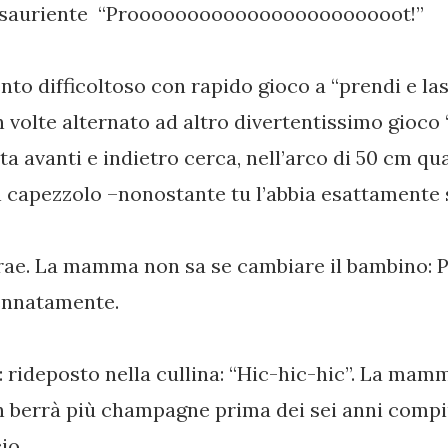
d esauriente “Prooooooooooooooooooooooot!”
to difficoltoso con rapido gioco a “prendi e lasc
 volte alternato ad altro divertentissimo gioco “
ta avanti e indietro cerca, nell’arco di 50 cm qu
 capezzolo –nonostante tu l’abbia esattamente s
rae. La mamma non sa se cambiare il bambino: P
ennatamente.
 rideposto nella cullina: “Hic-hic-hic”. La mam
 berrà più champagne prima dei sei anni compiut
io.