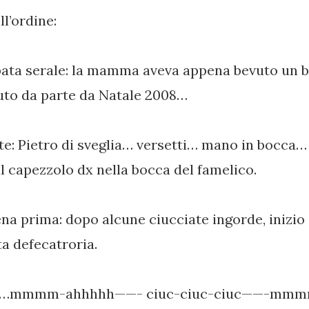
l’ordine:
ata serale: la mamma aveva appena bevuto un b
to da parte da Natale 2008…
tte: Pietro di sveglia… versetti… mano in bocc
il capezzolo dx nella bocca del famelico.
na prima: dopo alcune ciucciate ingorde, inizio 
ta defecatroria.
uc…mmmm-ahhhhh——- ciuc-ciuc-ciuc——-mmm