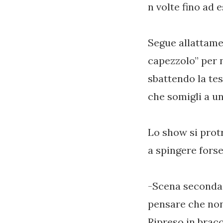
n volte fino a
Segue allattamen
capezzolo” per n
sbattendo la tes
che somigli a un
Lo show si prot
a spingere fors
-Scena seconda:
pensare che non
Ripreso in bracc