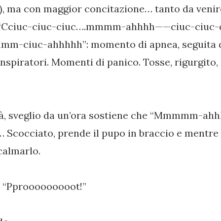
o), ma con maggior concitazione… tanto da venir
: “Cciuc-ciuc-ciuc….mmmm-ahhhh——ciuc-ci
m-ciuc-ahhhhh”: momento di apnea, seguita da
 inspiratori. Momenti di panico. Tosse, rigurgito,
apà, sveglio da un’ora sostiene che “Mmmmm-ahh
 Scocciato, prende il pupo in braccio e mentre 
calmarlo.
: “Pprooooooooot!”