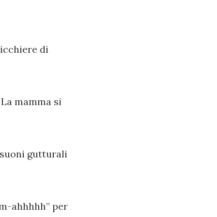
icchiere di
a… La mamma si
suoni gutturali
m-ahhhhh” per