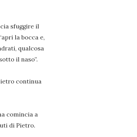
ia sfuggire il
apri la bocca e,
adrati, qualcosa
otto il naso”.
ietro continua
ma comincia a
i di Pietro.