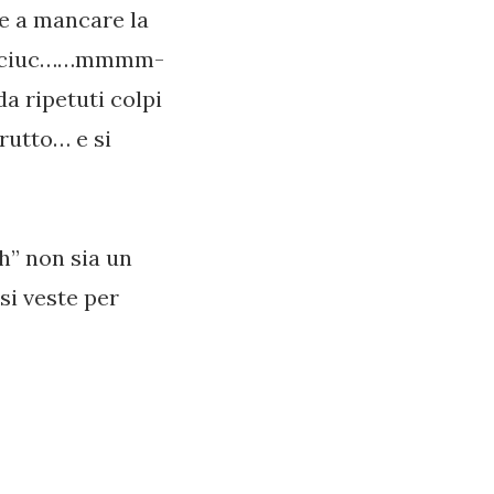
e a mancare la
uc-ciuc……mmmm-
 ripetuti colpi
 rutto… e si
h” non sia un
si veste per