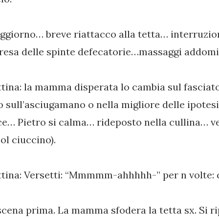
oggiorno… breve riattacco alla tetta… interruzio
resa delle spinte defecatorie…massaggi addom
tina: la mamma disperata lo cambia sul fasciato
o sull’asciugamano o nella migliore delle ipotes
e… Pietro si calma… rideposto nella cullina… ve
ol ciuccino).
ttina: Versetti: “Mmmmm-ahhhhh-” per n volte: c
scena prima. La mamma sfodera la tetta sx. Si ri