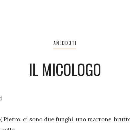
ANEDDOTI
IL MICOLOGO
4
o’, Pietro: ci sono due funghi, uno marrone, brut
 bello,