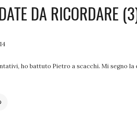
DATE DA RICORDARE (3
14
tativi, ho battuto Pietro a scacchi. Mi segno la 